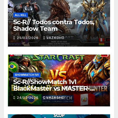
ALL KILL
Sc-R// Todos contra Todos,
Shadow Team
25/02/2026
VAZAGHO
SHOWMATCH 1V1
Sc-R//ShowMatch 1v1
BlackMaster vs MASTER-
HUNTER
24/02/2026
VAZAGHO