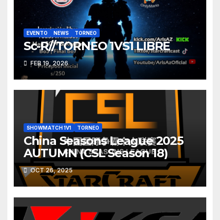
EVENTO
NEWS
TORNEO
Sc-R//TORNEO 1VS1 LIBRE
FEB 19, 2026
SHOWMATCH 1V1
TORNEO
China Seasons League 2025
AUTUMN (CSL Season 18)
OCT 26, 2025