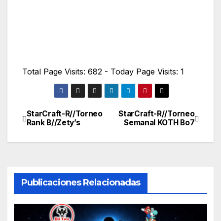
Total Page Visits: 682 - Today Page Visits: 1
StarCraft-R//Torneo
StarCraft-R//Torneo
Navegación
Rank B//Zety’s
Semanal KOTH Bo7
de
entradas
Publicaciones Relacionadas