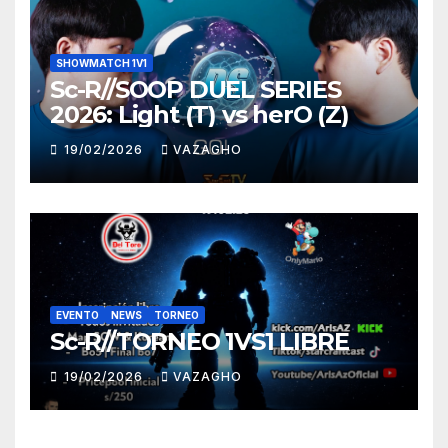
SHOWMATCH 1V1
Sc-R//SOOP DUEL SERIES
2026: Light (T) vs herO (Z)
19/02/2026
VAZAGHO
EVENTO
NEWS
TORNEO
Sc-R//TORNEO 1VS1 LIBRE
19/02/2026
VAZAGHO