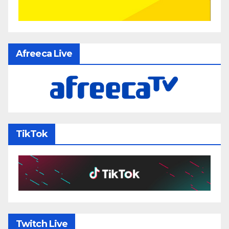
Afreeca Live
TikTok
Twitch Live