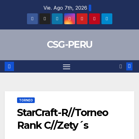
Skip
Vie. Ago 7th, 2026
to
content
CSG-PERU
TORNEO
StarCraft-R//Torneo
Rank C//Zety´s