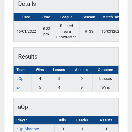
Details
Date
Time
League
Season
Match Day
Ranked
8:00
16/01/2022
Team
RTS3
16/0312022
pm
ShowMatch
Results
Team
Wins
Losses
Assists
Outcome
aQp
4
5
9
Losses
EF
5
4
9
Wins
aQp
Player
Kills
Deaths
Assists
aQp-Shadow
0
1
1