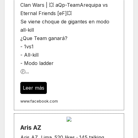
Clan Wars | 💥 aQp-TeamArequipa vs
Eternal Friends [eF]💥
Se viene choque de gigantes en modo
all-kill
¿Que Team ganará?
- 1vs1
- All-kill
- Modo ladder
🕖...
Leer más
www.facebook.com
Aris AZ
Aris AZ, Lima. 520 likes · 145 talking