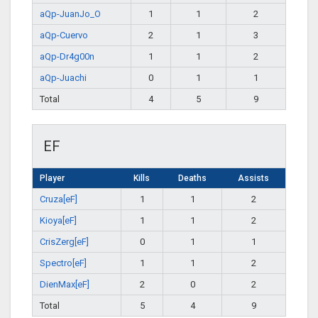
aQp-JuanJo_O
1
1
2
aQp-Cuervo
2
1
3
aQp-Dr4g00n
1
1
2
aQp-Juachi
0
1
1
Total
4
5
9
EF
Player
Kills
Deaths
Assists
Cruza[eF]
1
1
2
Kioya[eF]
1
1
2
CrisZerg[eF]
0
1
1
Spectro[eF]
1
1
2
DienMax[eF]
2
0
2
Total
5
4
9