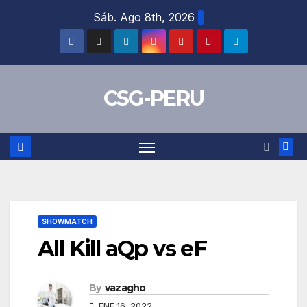
Skip
Sáb. Ago 8th, 2026
to
content
CSG-PERU
SHOWMATCH
All Kill aQp vs eF
By
vazagho
ENE 16, 2022