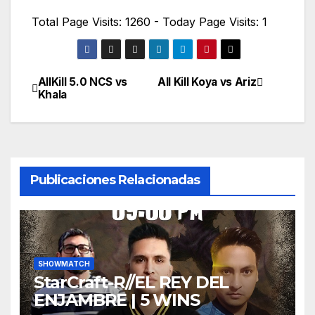
Total Page Visits: 1260 - Today Page Visits: 1
AllKill 5.0 NCS vs
All Kill Koya vs Ariz
Navegación
Khala
de
entradas
Publicaciones Relacionadas
SHOWMATCH
StarCraft-R//EL REY DEL
ENJAMBRE | 5 WINS