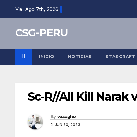
Skip
Vie. Ago 7th, 2026
to
content
CSG-PERU
INICIO
NOTICIAS
STARCRAFT
Sc-R//All Kill Narak
By
vazagho
JUN 30, 2023