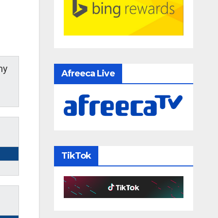
my
Afreeca Live
TikTok