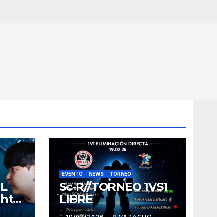
EVENTO
NEWS
TORNEO
EL
Sc-R//TORNEO 1VS1
ght
LIBRE
O
19/02/2026
VAZAGHO