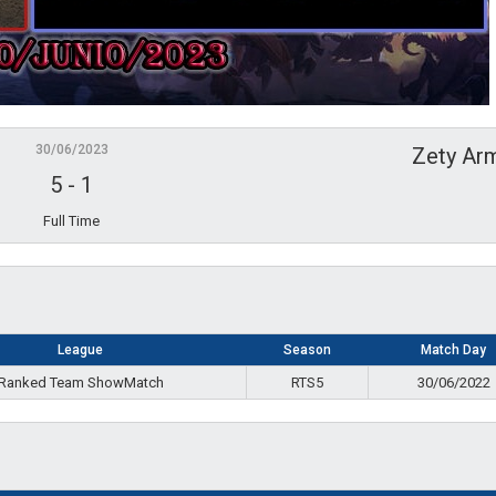
30/06/2023
Zety Ar
5
-
1
Full Time
League
Season
Match Day
Ranked Team ShowMatch
RTS5
30/06/2022