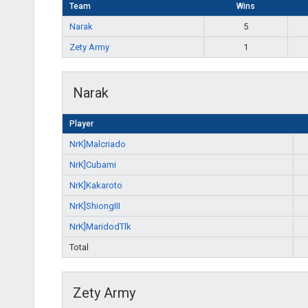
Team
Wins
Narak
5
Zety Army
1
Narak
Player
NrK]Malcriado
NrK]Cubami
NrK]Kakaroto
NrK]ShiongIII
NrK]MaridodTlk
Total
Zety Army