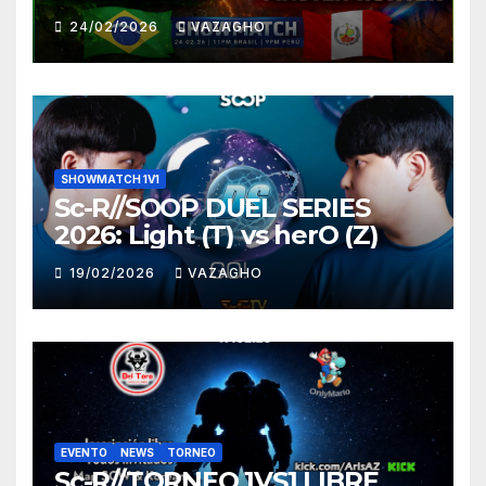
HUNTER
24/02/2026
VAZAGHO
SHOWMATCH 1V1
Sc-R//SOOP DUEL SERIES
2026: Light (T) vs herO (Z)
19/02/2026
VAZAGHO
EVENTO
NEWS
TORNEO
Sc-R//TORNEO 1VS1 LIBRE