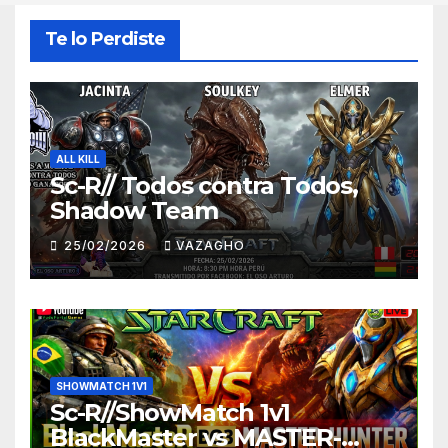
Te lo Perdiste
ALL KILL
Sc-R// Todos contra Todos,
Shadow Team
25/02/2026
VAZAGHO
SHOWMATCH 1V1
Sc-R//ShowMatch 1v1
BlackMaster vs MASTER-