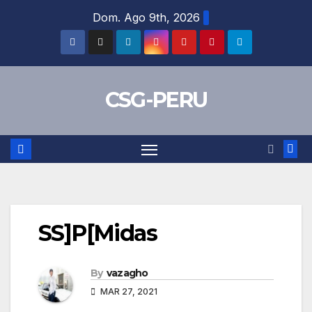
Skip
Dom. Ago 9th, 2026
to
content
CSG-PERU
SS]P[Midas
By
vazagho
MAR 27, 2021