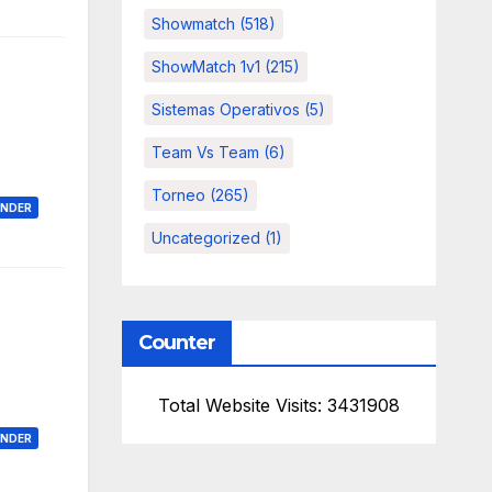
Showmatch
(518)
ShowMatch 1v1
(215)
Sistemas Operativos
(5)
Team Vs Team
(6)
Torneo
(265)
ONDER
Uncategorized
(1)
Counter
Total Website Visits: 3431908
ONDER