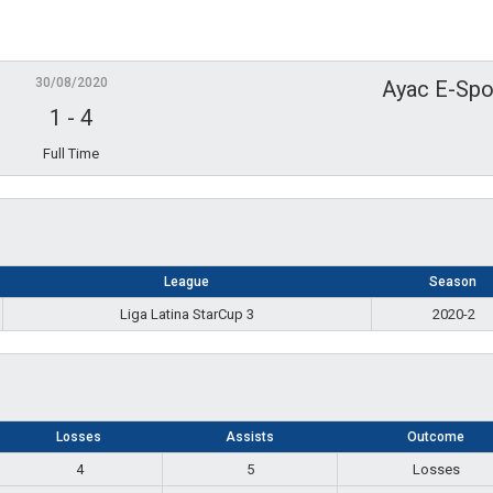
30/08/2020
Ayac E-Spo
1
-
4
Full Time
League
Season
Liga Latina StarCup 3
2020-2
Losses
Assists
Outcome
4
5
Losses