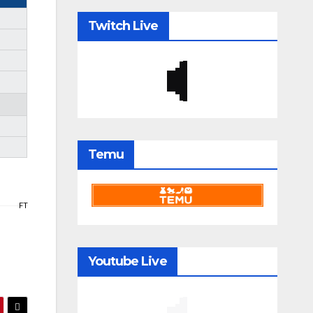
Twitch Live
Temu
FT
Youtube Live