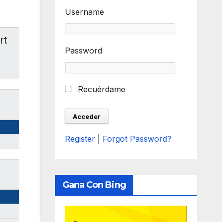
Username
rt
Password
Recuérdame
Register
|
Forgot Password?
Gana Con Bing