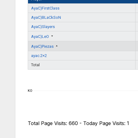
AyaC)FirstClass
AyaC)BLaCkSoN
AyaC)Slayers
AyaC)LeO
AyaC)Piezas
ayac.2×2
Total
KO
Total Page Visits: 660 - Today Page Visits: 1