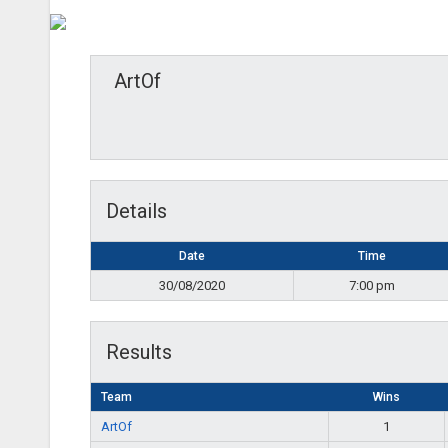
ArtOf
Details
Date
Time
30/08/2020
7:00 pm
Results
Team
Wins
ArtOf
1