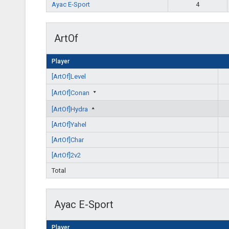
Ayac E-Sport
4
ArtOf
Player
[ArtOf]Level
[ArtOf]Conan
[ArtOf]Hydra
[ArtOf]Yahel
[ArtOf]Char
[ArtOf]2v2
Total
Ayac E-Sport
Player