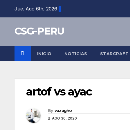
Skip
Jue. Ago 6th, 2026
to
content
CSG-PERU
INICIO
NOTICIAS
STARCRAFT
artof vs ayac
By
vazagho
AGO 30, 2020