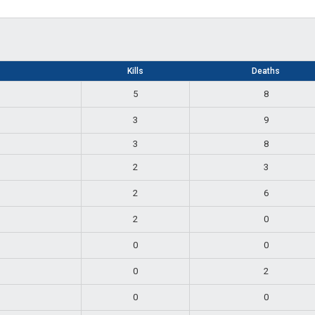
Kills
Deaths
5
8
3
9
3
8
2
3
2
6
2
0
0
0
0
2
0
0