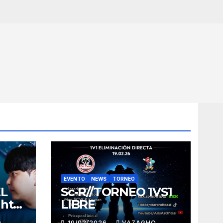
EVENTO
NEWS
TORNEO
EL
Sc-R//TORNEO 1VS1
ght
LIBRE
O
19/02/2026
VAZAGHO