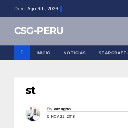
Skip
Dom. Ago 9th, 2026
to
content
CSG-PERU
INICIO
NOTICIAS
STARCRAFT
st
By
vazagho
NOV 22, 2018